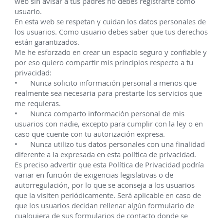
Catálogo
Versión 
online 
del catálogo contenido en la 
tesis doctoral
:
El cambio de estilo en los villancicos de 
José Martínez de Arce 
(ca.1663-1721).