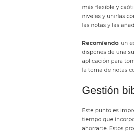
más flexible y caót
niveles y unirlas c
las notas y las aña
Recomiendo
: un 
dispones de una sus
aplicación para tom
la toma de notas c
Gestión bib
Este punto es impre
tiempo que incorpor
ahorrarte. Estos pr