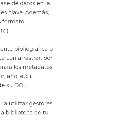
ase de datos en la 
es clave. Además, 
 formato 
c.).
nte bibliográfica o 
con arrastrar, por 
erará los metadatos 
 año, etc.). 
de su DOI.
 a utilizar gestores 
a biblioteca de tu 