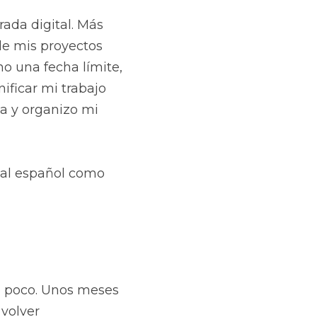
da digital. Más 
de mis proyectos 
o una fecha límite, 
ificar mi trabajo 
a y organizo mi 
 de David Allen (traducido al español como 
 poco. Unos meses 
volver 