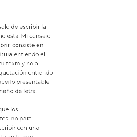
olo de escribir la 
o esta. Mi consejo 
rir: consiste en 
tura entiendo el 
u texto y no a 
quetación entiendo 
cerlo presentable 
maño de letra.
ue los 
os, no para 
cribir con una 