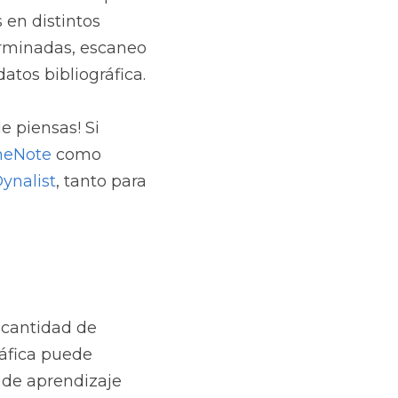
en distintos 
erminadas, escaneo 
atos bibliográfica.
 piensas! Si 
neNote
 como 
ynalist
, tanto para 
cantidad de 
áfica puede 
 de aprendizaje 