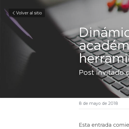
Volver al sitio
Dinámic
académi
herrami
Post invitado 
8 de mayo de 2018
Esta entrada comie