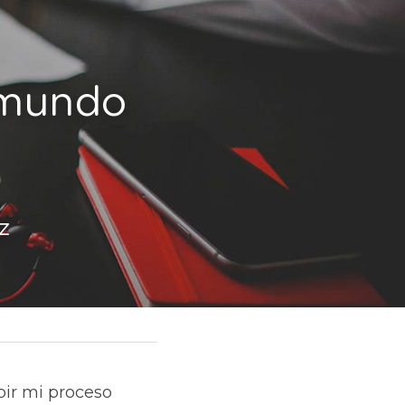
 mundo 
z
r mi proceso 