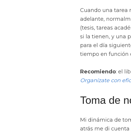
Cuando una tarea m
adelante, normalmen
(tesis, tareas acad
si la tienen, y una 
para el día siguien
tiempo en función d
Recomiendo
: el li
Organízate con efi
Toma de n
Mi dinámica de tom
atrás me di cuenta