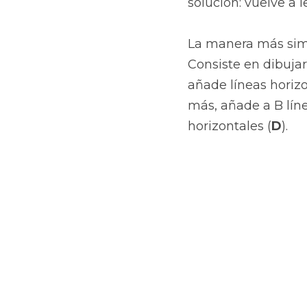
solución: vuelve a l
La manera más simp
Consiste en dibujar
añade líneas horizo
más, añade a B lín
horizontales (
D
).