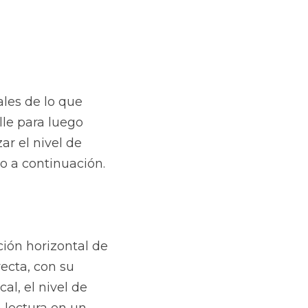
les de lo que 
le para luego 
r el nivel de 
co a continuación.
ón horizontal de 
ecta, con su 
l, el nivel de 