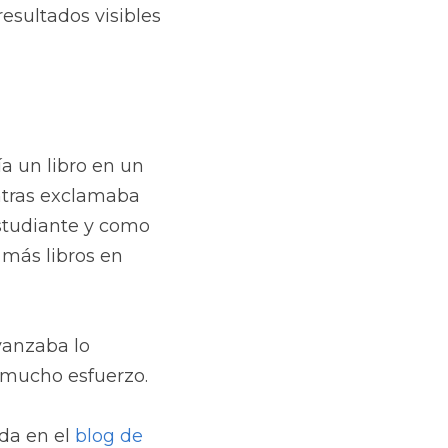
esultados visibles 
a un libro en un 
segundo. Lo cogía entre sus pinzas, pasaba las hojas rapidísimo mientras exclamaba 
tudiante y como 
 más libros en 
anzaba lo 
 mucho esfuerzo.
da en el 
blog de 