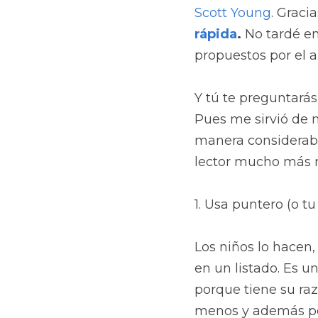
Scott Young
. Graci
rápida
. 
No tardé en
propuestos por el a
Y tú te preguntarás
Pues me sirvió de m
manera considerable
lector mucho más rá
1. Usa puntero (o t
Los niños lo hacen
en un listado. Es u
porque tiene su raz
menos y además pod