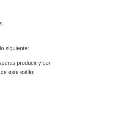
ridos.
o siguiente:
speras producir y por 
de este estilo: