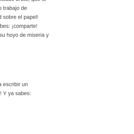
stado bruto, que te 
 trabajo de 
d sobre el papel!
bes: ¡comparte! 
u hoyo de miseria y 
escribir un 
 Y ya sabes: 