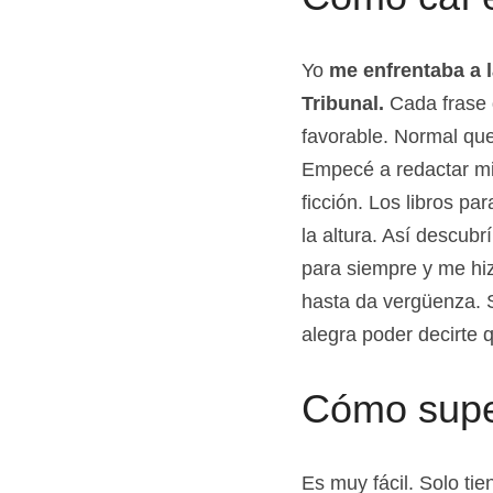
Cómo caí e
Yo 
me enfrentaba a l
Tribunal.
 Cada frase 
favorable. Normal qu
Empecé a redactar mi 
ficción. Los libros p
la altura. Así descubr
para siempre y me hiz
hasta da vergüenza. S
alegra poder decirte q
Cómo supe