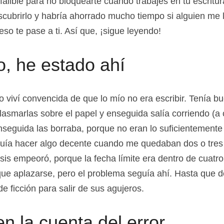
nfalible para no bloquearte cuando trabajes en tu escritu
ubrirlo y habría ahorrado mucho tiempo si alguien me l
so te pase a ti. Así que, ¡sigue leyendo!
o, he estado ahí
viví convencida de que lo mío no era escribir. Tenía bu
asmarlas sobre el papel y enseguida salía corriendo (a c
eguida las borraba, porque no eran lo suficientemente 
uía hacer algo decente cuando me quedaban dos o tres d
esis empeoró, porque la fecha límite era dentro de cuatr
ue aplazarse, pero el problema seguía ahí. Hasta que de
de ficción para salir de sus agujeros.