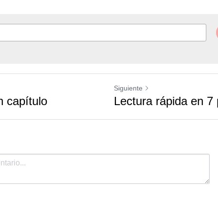
gree to our
Terms & Conditions
and
Privacy Policy
.
Siguiente
 capítulo
Lectura rápida en 7