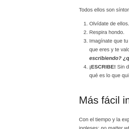
no sé si podré de
Todos ellos son s
Olvídate de ellos
Respira hondo.
Imagínate que tu 
que eres y te va
escribiendo? ¿q
¡ESCRIBE! 
Sin d
qué es lo que quie
Más fácil 
Con el tiempo y la exp