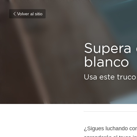
Volver al sitio
Supera 
blanco
Usa este truco
1 de mayo de 2017
¿Sigues luchando cont