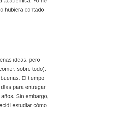
ra académica. Yo he 
o hubiera contado 
enas ideas, pero 
omer, sobre todo). 
buenas. El tiempo 
ías para entregar 
o años. Sin embargo, 
cidí estudiar cómo 